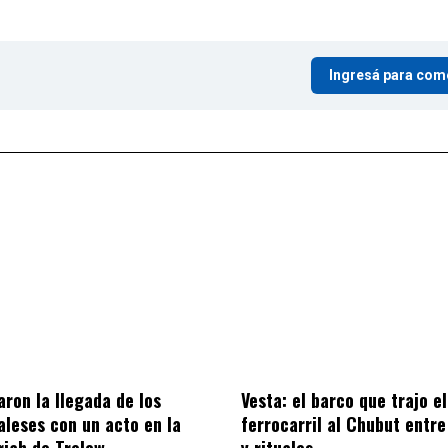
Ingresá para com
on la llegada de los
Vesta: el barco que trajo el
aleses con un acto en la
ferrocarril al Chubut entre
riah de Trelew
y rituales