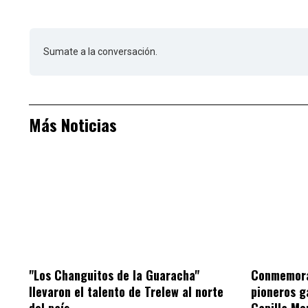
Sumate a la conversación.
Más Noticias
"Los Changuitos de la Guaracha"
Conmemorar
llevaron el talento de Trelew al norte
pioneros g
del país
Capilla Mo