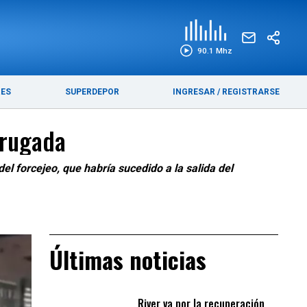
EDICIÓN IMPRESA
FUNEBRES
90.1 Mhz
RES
SUPERDEPOR
INGRESAR
/
REGISTRARSE
drugada
l forcejeo, que habría sucedido a la salida del
Últimas noticias
River va por la recuperación