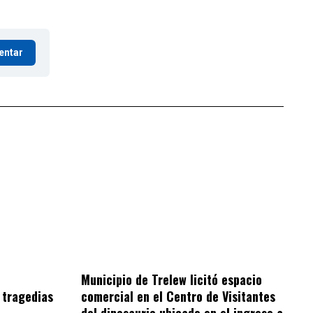
entar
Municipio de Trelew licitó espacio
 tragedias
comercial en el Centro de Visitantes
del dinosaurio ubicado en el ingreso a