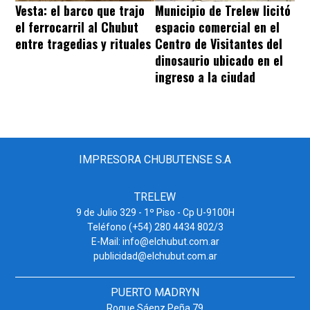
Vesta: el barco que trajo
Municipio de Trelew licitó
el ferrocarril al Chubut
espacio comercial en el
entre tragedias y rituales
Centro de Visitantes del
dinosaurio ubicado en el
ingreso a la ciudad
IMPRESORA CHUBUTENSE S.A
TRELEW
9 de Julio 329 - 1º Piso - Cp U-9100H
Teléfono (+54) 280 4434 802/3
E-Mail: info@elchubut.com.ar
publicidad@elchubut.com.ar
PUERTO MADRYN
Roque Sáenz Peña 79