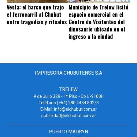
Vesta: el barco que trajo
Municipio de Trelew licitó
el ferrocarril al Chubut
espacio comercial en el
entre tragedias y rituales
Centro de Visitantes del
dinosaurio ubicado en el
ingreso a la ciudad
IMPRESORA CHUBUTENSE S.A
TRELEW
9 de Julio 329 - 1º Piso - Cp U-9100H
Teléfono (+54) 280 4434 802/3
E-Mail: info@elchubut.com.ar
publicidad@elchubut.com.ar
PUERTO MADRYN