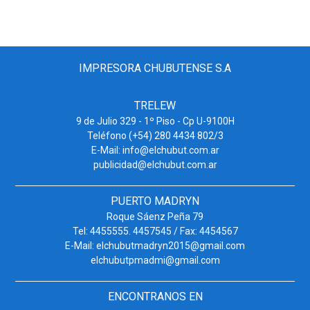
IMPRESORA CHUBUTENSE S.A
TRELEW
9 de Julio 329 - 1º Piso - Cp U-9100H
Teléfono (+54) 280 4434 802/3
E-Mail: info@elchubut.com.ar
publicidad@elchubut.com.ar
PUERTO MADRYN
Roque Sáenz Peña 79
Tel: 4455555. 4457545 / Fax: 4454567
E-Mail: elchubutmadryn2015@gmail.com
elchubutpmadmi@gmail.com
ENCONTRANOS EN