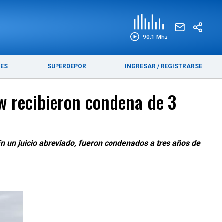
EDICIÓN IMPRESA
FUNEBRES
90.1 Mhz
RES
SUPERDEPOR
INGRESAR
/
REGISTRARSE
ew recibieron condena de 3
En un juicio abreviado, fueron condenados a tres años de