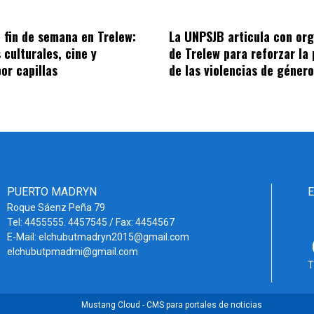
 fin de semana en Trelew:
La UNPSJB articula con or
 culturales, cine y
de Trelew para reforzar la
por capillas
de las violencias de género
PUERTO MADRYN
Roque Sáenz Peña 79
Tel: 4455555. 4457545 / Fax: 4454567
E-Mail: elchubutmadryn2015@gmail.com
elchubutpmadmi@gmail.com
T
Mustang Cloud - CMS para portales de noticias