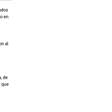
nados
do en
n al
a, de
l que