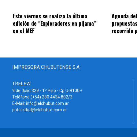
Este viernes se realiza la última
Agenda del
edición de "Exploradores en pijama"
propuestas
en el MEF
recorrido 
IMPRESORA CHUBUTENSE S.A
TRELEW
9 de Julio 329 - 1º Piso - Cp U-9100H
Teléfono (+54) 280 4434 802/3
E-Mail: info@elchubut.com.ar
publicidad@elchubut.com.ar