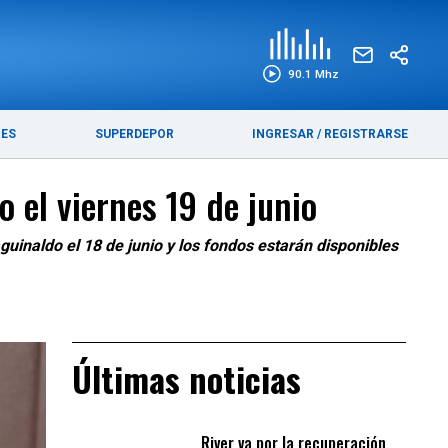
EDICIÓN IMPRESA
FUNEBRES
90.1 Mhz
RES
SUPERDEPOR
INGRESAR
/
REGISTRARSE
 el viernes 19 de junio
inaldo el 18 de junio y los fondos estarán disponibles
Últimas noticias
River va por la recuperación