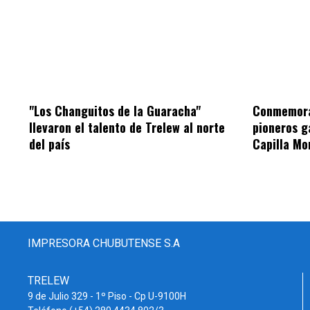
"Los Changuitos de la Guaracha"
Conmemorar
llevaron el talento de Trelew al norte
pioneros g
del país
Capilla Mo
IMPRESORA CHUBUTENSE S.A
TRELEW
9 de Julio 329 - 1º Piso - Cp U-9100H