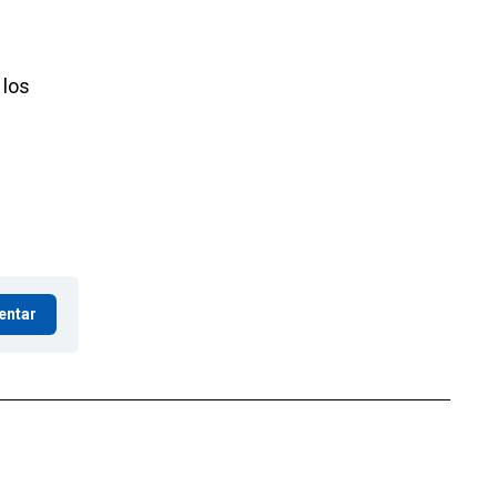
 los
entar