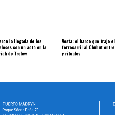
on la llegada de los
Vesta: el barco que trajo el
aleses con un acto en la
ferrocarril al Chubut entre
riah de Trelew
y rituales
PUERTO MADRYN
Roque Sáenz Peña 79