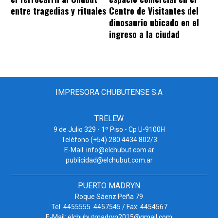
entre tragedias y rituales
Centro de Visitantes del
dinosaurio ubicado en el
ingreso a la ciudad
IMPRESORA CHUBUTENSE S.A
TRELEW
9 de Julio 329 - 1º Piso - Cp U-9100H
Teléfono (+54) 280 4434 802/3
E-Mail: info@elchubut.com.ar
publicidad@elchubut.com.ar
PUERTO MADRYN
Roque Sáenz Peña 79
Tel: 4455555. 4457545 / Fax: 4454567
E-Mail: elchubutmadryn2015@gmail.com