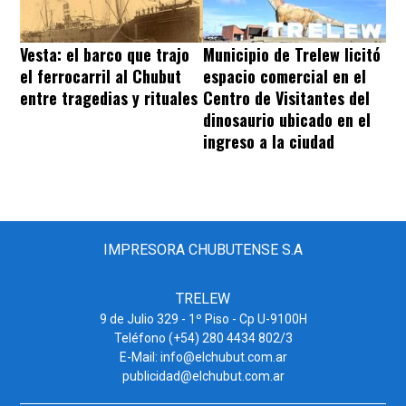
Vesta: el barco que trajo
Municipio de Trelew licitó
el ferrocarril al Chubut
espacio comercial en el
entre tragedias y rituales
Centro de Visitantes del
dinosaurio ubicado en el
ingreso a la ciudad
IMPRESORA CHUBUTENSE S.A
TRELEW
9 de Julio 329 - 1º Piso - Cp U-9100H
Teléfono (+54) 280 4434 802/3
E-Mail: info@elchubut.com.ar
publicidad@elchubut.com.ar