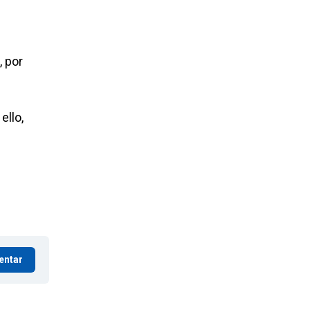
, por
ello,
entar