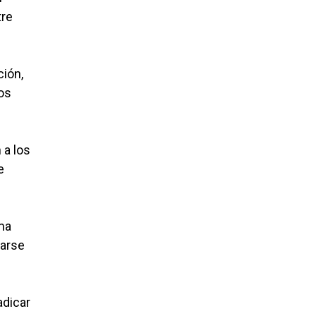
tre
ción,
los
 a los
e
ma
rarse
adicar