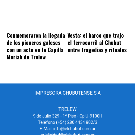
Conmemoraron la llegada
Vesta: el barco que trajo
de los pioneros galeses
el ferrocarril al Chubut
con un acto en la Capilla
entre tragedias y rituales
Moriah de Trelew
IMPRESORA CHUBUTENSE S.A
TRELEW
9 de Julio 329 - 1º Piso - Cp U-9100H
Teléfono (+54) 280 4434 802/3
E-Mail: info@elchubut.com.ar