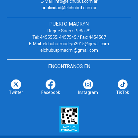
E-Mail: info@elchubut.com.ar
publicidad@elchubut.com.ar
PUERTO MADRYN
Roque Sáenz Peña 79
Tel: 4455555. 4457545 / Fax: 4454567
E-Mail: elchubutmadryn2015@gmail.com
elchubutpmadmi@gmail.com
ENCONTRANOS EN
Twitter
Facebook
Instagram
TikTok