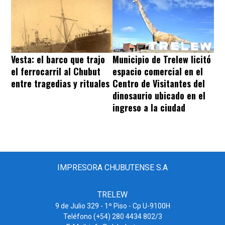
Vesta: el barco que trajo
Municipio de Trelew licitó
el ferrocarril al Chubut
espacio comercial en el
entre tragedias y rituales
Centro de Visitantes del
dinosaurio ubicado en el
ingreso a la ciudad
IMPRESORA CHUBUTENSE S.A
TRELEW
9 de Julio 329 - 1º Piso - Cp U-9100H
Teléfono (+54) 280 4434 802/3