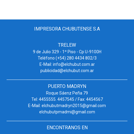
IMPRESORA CHUBUTENSE S.A
TRELEW
9 de Julio 329 - 1º Piso - Cp U-9100H
Teléfono (+54) 280 4434 802/3
E-Mail: info@elchubut.com.ar
publicidad@elchubut.com.ar
PUERTO MADRYN
Roque Sáenz Peña 79
Tel: 4455555. 4457545 / Fax: 4454567
E-Mail: elchubutmadryn2015@gmail.com
elchubutpmadmi@gmail.com
ENCONTRANOS EN