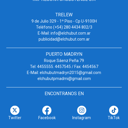
TRELEW
9 de Julio 329 - 1º Piso - Cp U-9100H
Teléfono (+54) 280 4434 802/3
E-Mail: info@elchubut.com.ar
publicidad@elchubut.com.ar
PUERTO MADRYN
Roque Sáenz Peña 79
Tel: 4455555. 4457545 / Fax: 4454567
E-Mail: elchubutmadryn2015@gmail.com
elchubutpmadmi@gmail.com
ENCONTRANOS EN
Twitter
Facebook
Instagram
TikTok