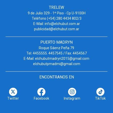
TRELEW
9 de Julio 329 - 1º Piso - Cp U-9100H
Teléfono (+54) 280 4434 802/3
E-Mail: info@elchubut.com.ar
publicidad@elchubut.com.ar
PUERTO MADRYN
Roque Sáenz Peña 79
Tel: 4455555. 4457545 / Fax: 4454567
E-Mail: elchubutmadryn2015@gmail.com
elchubutpmadmi@gmail.com
ENCONTRANOS EN
Twitter
Facebook
Instagram
TikTok