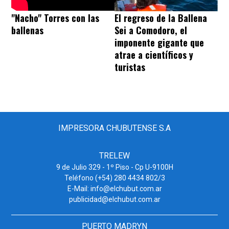
El regreso de la Ballena
"Nacho" Torres con las
Sei a Comodoro, el
ballenas
imponente gigante que
atrae a científicos y
turistas
IMPRESORA CHUBUTENSE S.A
TRELEW
9 de Julio 329 - 1º Piso - Cp U-9100H
Teléfono (+54) 280 4434 802/3
E-Mail: info@elchubut.com.ar
publicidad@elchubut.com.ar
PUERTO MADRYN