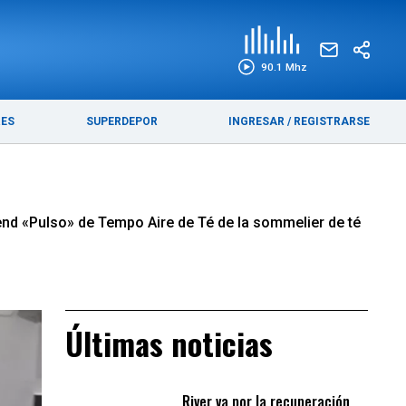
EDICIÓN IMPRESA
FUNEBRES
90.1 Mhz
RES
SUPERDEPOR
INGRESAR
/
REGISTRARSE
lend «Pulso» de Tempo Aire de Té de la sommelier de té
Últimas noticias
River va por la recuperación