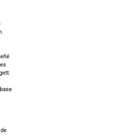
o
n
señé
 es
gett.
 base
 de