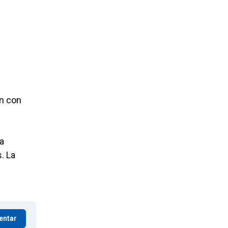
ón con
a
. La
entar