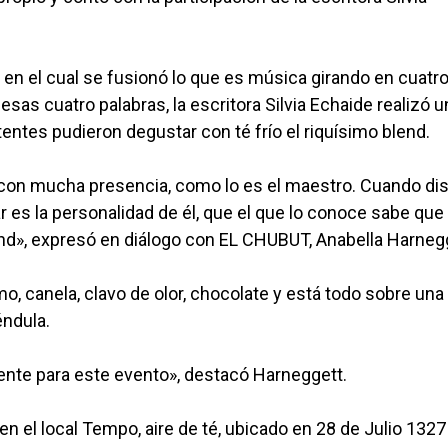
o en el cual se fusionó lo que es música girando en cuatr
 esas cuatro palabras, la escritora Silvia Echaide realizó u
stentes pudieron degustar con té frío el riquísimo blend.
io con mucha presencia, como lo es el maestro. Cuando di
ar es la personalidad de él, que el que lo conoce sabe que
blend», expresó en diálogo con EL CHUBUT, Anabella Harneg
o, canela, clavo de olor, chocolate y está todo sobre una
éndula.
mente para este evento», destacó Harneggett.
en el local Tempo, aire de té, ubicado en 28 de Julio 1327