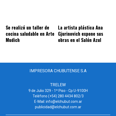
Se realizó un taller de
La artista plástica Ana
cocina saludable en Arte
Gjurinovich expone sus
Mudich
obras en el Salón Azul
IMPRESORA CHUBUTENSE S.A
TRELEW
9 de Julio 329 - 1º Piso - Cp U-9100H
Teléfono (+54) 280 4434 802/3
E-Mail: info@elchubut.com.ar
publicidad@elchubut.com.ar