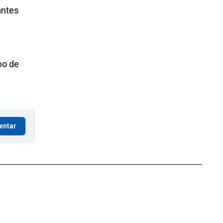
antes
bo de
entar