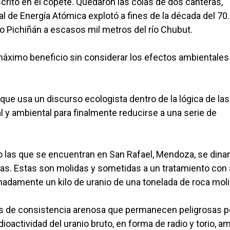
rito en el copete. Quedaron las colas de dos canteras,
 de Energía Atómica explotó a fines de la década del 70.
o Pichiñán a escasos mil metros del río Chubut.
ximo beneficio sin considerar los efectos ambientales
 que usa un discurso ecologista dentro de la lógica de las
al y ambiental para finalmente reducirse a una serie de
omo las que se encuentran en San Rafael, Mendoza, se dina
cas. Estas son molidas y sometidas a un tratamiento con
imadamente un kilo de uranio de una tonelada de roca mol
as de consistencia arenosa que permanecen peligrosas p
ioactividad del uranio bruto, en forma de radio y torio, 