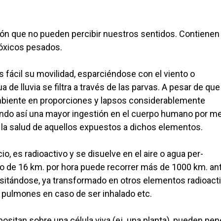
ón que no pueden percibir nuestros sentidos. Contienen
óxicos pesados.
fácil su movilidad, esparciéndose con el viento o
de lluvia se filtra a través de las parvas. A pesar de que
ambiente en proporciones y lapsos considerablemente
tando así una mayor ingestión en el cuerpo humano por m
 a la salud de aquellos expuestos a dichos elementos.
, es radioactivo y se disuelve en el aire o agua per-
o de 16 km. por hora puede recorrer más de 1000 km. an
positándose, ya transformado en otros elementos radioact
/o pulmones en caso de ser inhalado etc.
ositan sobre una célula viva (ej. una planta), pueden pen