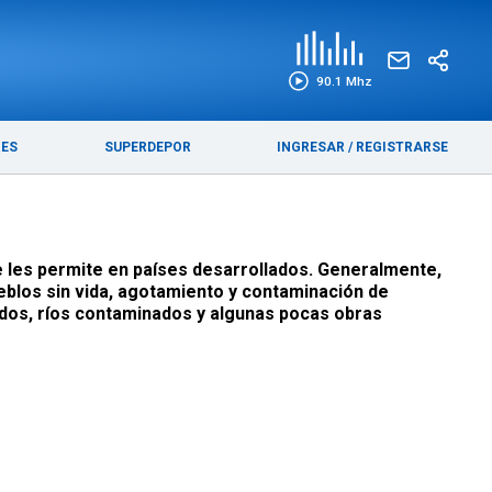
EDICIÓN IMPRESA
FUNEBRES
90.1 Mhz
RES
SUPERDEPOR
INGRESAR
/
REGISTRARSE
e les permite en países desarrollados. Generalmente,
eblos sin vida, agotamiento y contaminación de
rados, ríos contaminados y algunas pocas obras