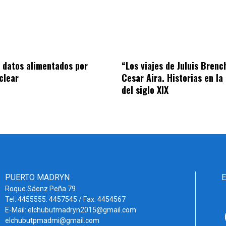
 datos alimentados por
“Los viajes de Juluis Brenc
clear
Cesar Aira. Historias en la
del siglo XIX
PUERTO MADRYN
Roque Sáenz Peña 79
Tel: 4455555. 4457545 / Fax: 4454567
E-Mail: elchubutmadryn2015@gmail.com
elchubutpmadmi@gmail.com