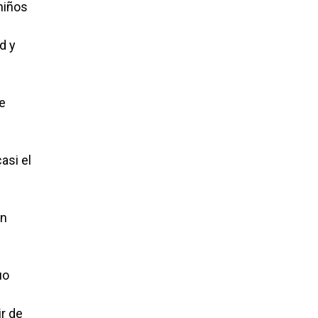
niños
d y
de
asi el
en
uo
ir de