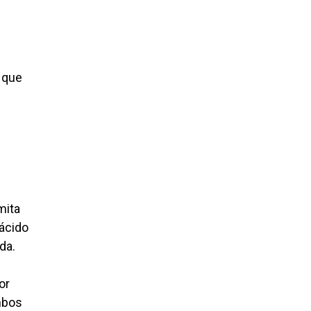
 que
mita
 ácido
ida.
or
ambos