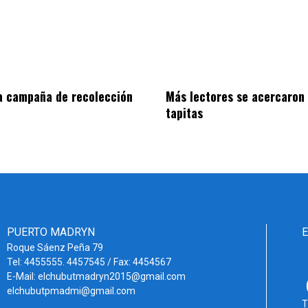
a campaña de recolección
Más lectores se acercaron 
tapitas
PUERTO MADRYN
Roque Sáenz Peña 79
Tel: 4455555. 4457545 / Fax: 4454567
E-Mail: elchubutmadryn2015@gmail.com
elchubutpmadmi@gmail.com
T