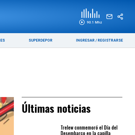
EDICIÓN IMPRESA
FUNEBRES
90.1 Mhz
RES
SUPERDEPOR
INGRESAR
/
REGISTRARSE
Últimas noticias
Trelew conmemoró el Día del
Desembarco en la capilla