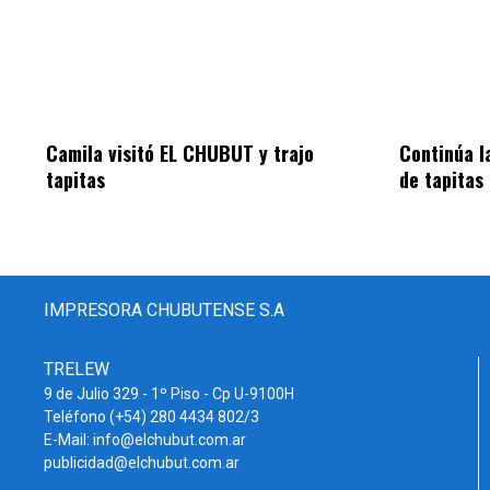
Camila visitó EL CHUBUT y trajo
Continúa l
tapitas
de tapitas
IMPRESORA CHUBUTENSE S.A
TRELEW
9 de Julio 329 - 1º Piso - Cp U-9100H
Teléfono (+54) 280 4434 802/3
E-Mail: info@elchubut.com.ar
publicidad@elchubut.com.ar