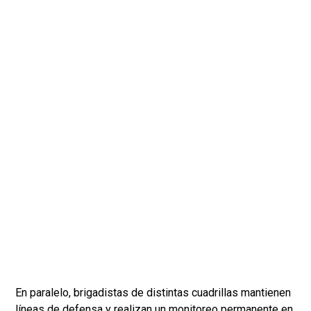
En paralelo, brigadistas de distintas cuadrillas mantienen
líneas de defensa y realizan un monitoreo permanente en