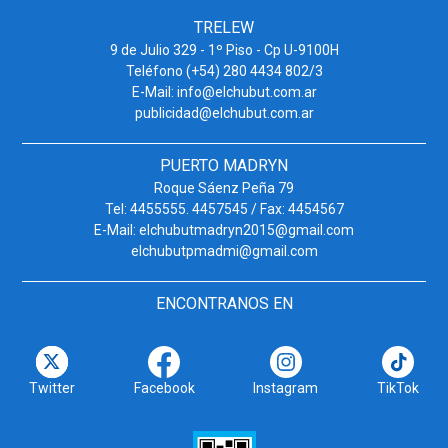
TRELEW
9 de Julio 329 - 1º Piso - Cp U-9100H
Teléfono (+54) 280 4434 802/3
E-Mail: info@elchubut.com.ar
publicidad@elchubut.com.ar
PUERTO MADRYN
Roque Sáenz Peña 79
Tel: 4455555. 4457545 / Fax: 4454567
E-Mail: elchubutmadryn2015@gmail.com
elchubutpmadmi@gmail.com
ENCONTRANOS EN
Twitter
Facebook
Instagram
TikTok