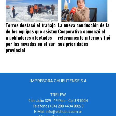
Torres destacó el trabajo
La nueva conducción de la
de los equipos que asisten
Cooperativa comenzó el
a pobladores afectados
relevamiento interno y fijó
por las nevadas en el sur
sus prioridades
provincial
IMPRESORA CHUBUTENSE S.A
TRELEW
9 de Julio 329 - 1º Piso - Cp U-9100H
Teléfono (+54) 280 4434 802/3
E-Mail: info@elchubut.com.ar