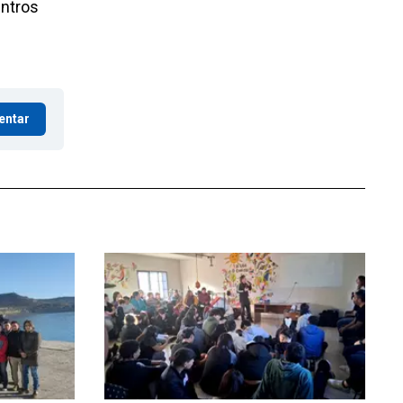
entros
entar