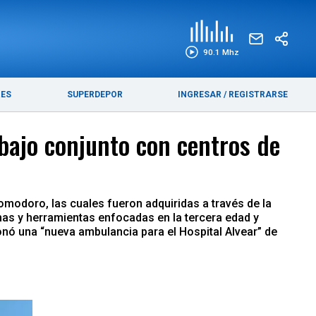
EDICIÓN IMPRESA
FUNEBRES
90.1 Mhz
RES
SUPERDEPOR
INGRESAR
/
REGISTRARSE
bajo conjunto con centros de
omodoro, las cuales fueron adquiridas a través de la
mas y herramientas enfocadas en la tercera edad y
nó una “nueva ambulancia para el Hospital Alvear” de