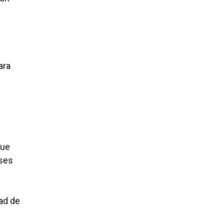
ara
que
eses
dad de