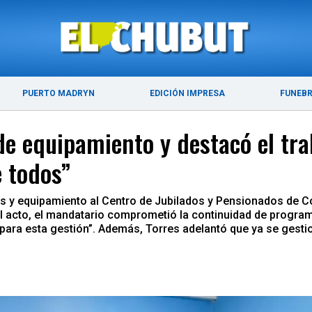
ÚLTIMAS NOTICIAS
PUERTO MADRYN
PUERTO MADRYN
EDICIÓN IMPRESA
FUNEB
e equipamiento y destacó el tra
e todos”
das y equipamiento al Centro de Jubilados y Pensionados de C
l acto, el mandatario comprometió la continuidad de progra
ara esta gestión”. Además, Torres adelantó que ya se gestio