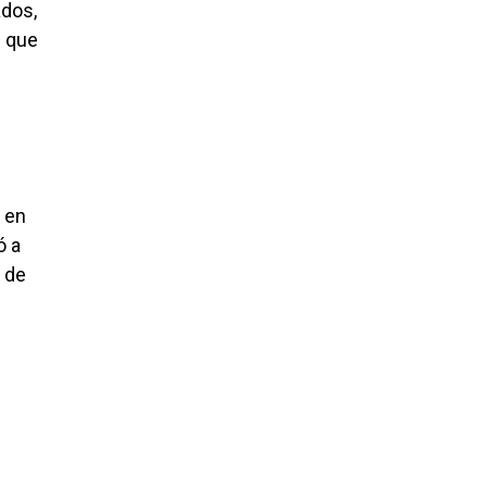
ados,
e que
 en
ó a
 de