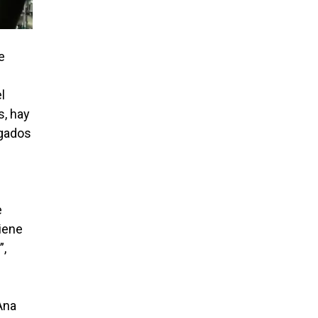
e
l
s, hay
rgados
e
iene
”,
Ana