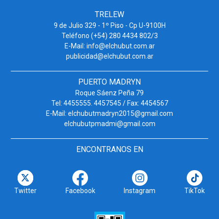
TRELEW
9 de Julio 329 - 1º Piso - Cp U-9100H
Teléfono (+54) 280 4434 802/3
E-Mail: info@elchubut.com.ar
publicidad@elchubut.com.ar
PUERTO MADRYN
Roque Sáenz Peña 79
Tel: 4455555. 4457545 / Fax: 4454567
E-Mail: elchubutmadryn2015@gmail.com
elchubutpmadmi@gmail.com
ENCONTRANOS EN
Twitter
Facebook
Instagram
TikTok