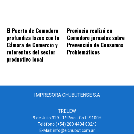
El Puerto de Comodoro
Provincia realizó en
profundiza lazos con la
Comodoro jornadas sobre
Cámara de Comercio y
Prevención de Consumos
referentes del sector
Problemáticos
productivo local
IMPRESORA CHUBUTENSE S.A
TRELEW
9 de Julio 329 - 1º Piso - Cp U-9100H
Teléfono (+54) 280 4434 802/3
E-Mail: info@elchubut.com.ar