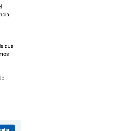
el
incia
la que
emos
de
entar