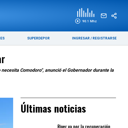
EDICIÓN IMPRESA
FUNEBRES
90.1 Mhz
RES
SUPERDEPOR
INGRESAR
/
REGISTRARSE
ar
nto necesita Comodoro", anunció el Gobernador durante la
Últimas noticias
River va por la recuperación