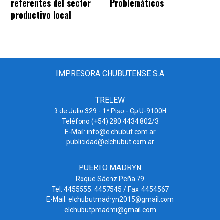
referentes del sector
Problemáticos
productivo local
IMPRESORA CHUBUTENSE S.A
TRELEW
9 de Julio 329 - 1º Piso - Cp U-9100H
Teléfono (+54) 280 4434 802/3
E-Mail: info@elchubut.com.ar
publicidad@elchubut.com.ar
PUERTO MADRYN
Roque Sáenz Peña 79
Tel: 4455555. 4457545 / Fax: 4454567
E-Mail: elchubutmadryn2015@gmail.com
elchubutpmadmi@gmail.com