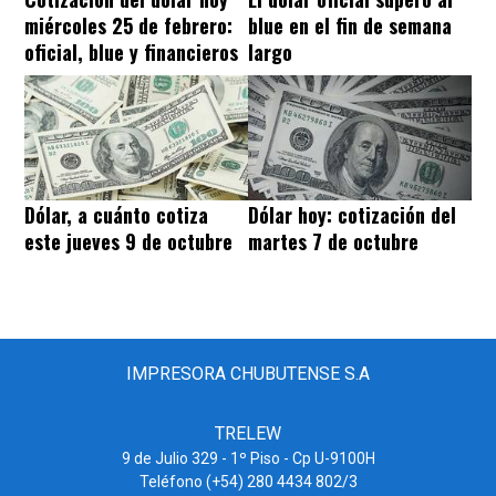
miércoles 25 de febrero:
blue en el fin de semana
oficial, blue y financieros
largo
Dólar, a cuánto cotiza
Dólar hoy: cotización del
este jueves 9 de octubre
martes 7 de octubre
IMPRESORA CHUBUTENSE S.A
TRELEW
9 de Julio 329 - 1º Piso - Cp U-9100H
Teléfono (+54) 280 4434 802/3