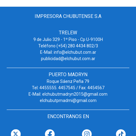
IMPRESORA CHUBUTENSE S.A
TRELEW
9 de Julio 329 - 1º Piso - Cp U-9100H
Teléfono (+54) 280 4434 802/3
E-Mail: info@elchubut.com.ar
publicidad@elchubut.com.ar
PUERTO MADRYN
Roque Sáenz Peña 79
Tel: 4455555. 4457545 / Fax: 4454567
E-Mail: elchubutmadryn2015@gmail.com
elchubutpmadmi@gmail.com
ENCONTRANOS EN