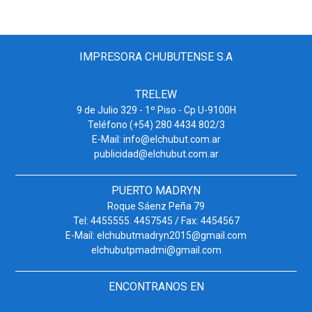
IMPRESORA CHUBUTENSE S.A
TRELEW
9 de Julio 329 - 1º Piso - Cp U-9100H
Teléfono (+54) 280 4434 802/3
E-Mail: info@elchubut.com.ar
publicidad@elchubut.com.ar
PUERTO MADRYN
Roque Sáenz Peña 79
Tel: 4455555. 4457545 / Fax: 4454567
E-Mail: elchubutmadryn2015@gmail.com
elchubutpmadmi@gmail.com
ENCONTRANOS EN