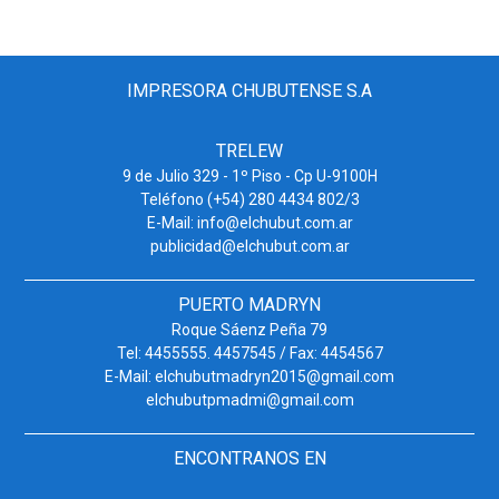
IMPRESORA CHUBUTENSE S.A
TRELEW
9 de Julio 329 - 1º Piso - Cp U-9100H
Teléfono (+54) 280 4434 802/3
E-Mail: info@elchubut.com.ar
publicidad@elchubut.com.ar
PUERTO MADRYN
Roque Sáenz Peña 79
Tel: 4455555. 4457545 / Fax: 4454567
E-Mail: elchubutmadryn2015@gmail.com
elchubutpmadmi@gmail.com
ENCONTRANOS EN