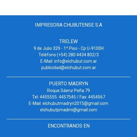
IMPRESORA CHUBUTENSE S.A
TRELEW
9 de Julio 329 - 1º Piso - Cp U-9100H
Teléfono (+54) 280 4434 802/3
E-Mail: info@elchubut.com.ar
publicidad@elchubut.com.ar
PUERTO MADRYN
Roque Sáenz Peña 79
Tel: 4455555. 4457545 / Fax: 4454567
E-Mail: elchubutmadryn2015@gmail.com
elchubutpmadmi@gmail.com
ENCONTRANOS EN