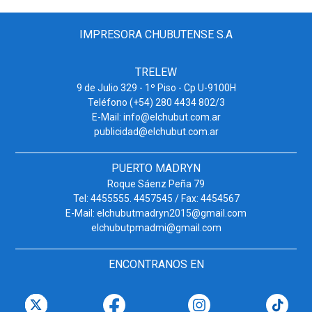
IMPRESORA CHUBUTENSE S.A
TRELEW
9 de Julio 329 - 1º Piso - Cp U-9100H
Teléfono (+54) 280 4434 802/3
E-Mail: info@elchubut.com.ar
publicidad@elchubut.com.ar
PUERTO MADRYN
Roque Sáenz Peña 79
Tel: 4455555. 4457545 / Fax: 4454567
E-Mail: elchubutmadryn2015@gmail.com
elchubutpmadmi@gmail.com
ENCONTRANOS EN