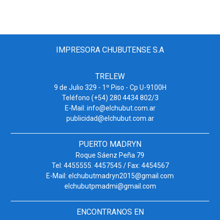
IMPRESORA CHUBUTENSE S.A
TRELEW
9 de Julio 329 - 1º Piso - Cp U-9100H
Teléfono (+54) 280 4434 802/3
E-Mail: info@elchubut.com.ar
publicidad@elchubut.com.ar
PUERTO MADRYN
Roque Sáenz Peña 79
Tel: 4455555. 4457545 / Fax: 4454567
E-Mail: elchubutmadryn2015@gmail.com
elchubutpmadmi@gmail.com
ENCONTRANOS EN