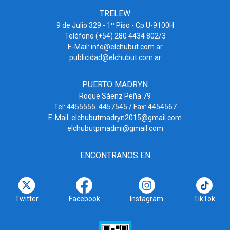
TRELEW
9 de Julio 329 - 1º Piso - Cp U-9100H
Teléfono (+54) 280 4434 802/3
E-Mail: info@elchubut.com.ar
publicidad@elchubut.com.ar
PUERTO MADRYN
Roque Sáenz Peña 79
Tel: 4455555. 4457545 / Fax: 4454567
E-Mail: elchubutmadryn2015@gmail.com
elchubutpmadmi@gmail.com
ENCONTRANOS EN
Twitter
Facebook
Instagram
TikTok