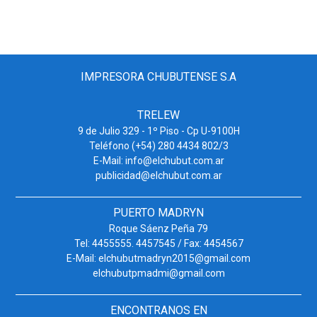
IMPRESORA CHUBUTENSE S.A
TRELEW
9 de Julio 329 - 1º Piso - Cp U-9100H
Teléfono (+54) 280 4434 802/3
E-Mail: info@elchubut.com.ar
publicidad@elchubut.com.ar
PUERTO MADRYN
Roque Sáenz Peña 79
Tel: 4455555. 4457545 / Fax: 4454567
E-Mail: elchubutmadryn2015@gmail.com
elchubutpmadmi@gmail.com
ENCONTRANOS EN