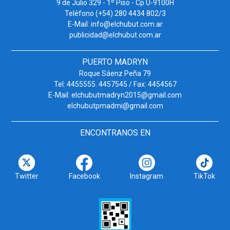
9 de Julio 329 - 1º Piso - Cp U-9100H
Teléfono (+54) 280 4434 802/3
E-Mail: info@elchubut.com.ar
publicidad@elchubut.com.ar
PUERTO MADRYN
Roque Sáenz Peña 79
Tel: 4455555. 4457545 / Fax: 4454567
E-Mail: elchubutmadryn2015@gmail.com
elchubutpmadmi@gmail.com
ENCONTRANOS EN
Twitter
Facebook
Instagram
TikTok