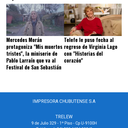
Mercedes Morán
Telefe le puso fecha al
protagoniza "Mis muertos
regreso de Virginia Lago
tristes", la miniserie de
con "Historias del
Pablo Larraín que va al
corazón"
Festival de San Sebastián
IMPRESORA CHUBUTENSE S.A
TRELEW
9 de Julio 329 - 1º Piso - Cp U-9100H