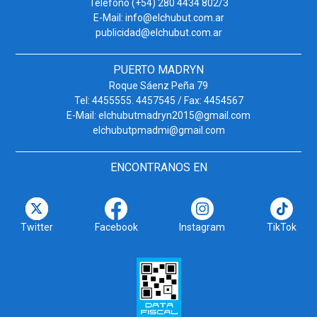
Teléfono (+54) 280 4434 802/3
E-Mail: info@elchubut.com.ar
publicidad@elchubut.com.ar
PUERTO MADRYN
Roque Sáenz Peña 79
Tel: 4455555. 4457545 / Fax: 4454567
E-Mail: elchubutmadryn2015@gmail.com
elchubutpmadmi@gmail.com
ENCONTRANOS EN
Twitter
Facebook
Instagram
TikTok