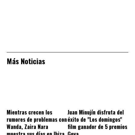
Más Noticias
Mientras crecen los
Juan Minujín disfruta del
rumores de problemas con
éxito de "Los domingos"
Wanda, Zaira Nara
film ganador de 5 premios
muestra sus días en Ibiza
Goya