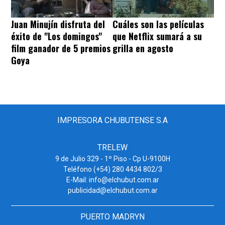
Juan Minujín disfruta del
Cuáles son las películas
éxito de "Los domingos"
que Netflix sumará a su
film ganador de 5 premios
grilla en agosto
Goya
IMPRESORA CHUBUTENSE S.A
TRELEW
9 de Julio 329 - 1º Piso - Cp U-9100H
Teléfono (+54) 280 4434 802/3
E-Mail: info@elchubut.com.ar
publicidad@elchubut.com.ar
PUERTO MADRYN