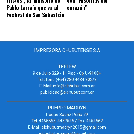
tristes", la miniserie de
con "Historias del
Pablo Larraín que va al
corazón"
Festival de San Sebastián
IMPRESORA CHUBUTENSE S.A
TRELEW
9 de Julio 329 - 1º Piso - Cp U-9100H
Teléfono (+54) 280 4434 802/3
E-Mail: info@elchubut.com.ar
publicidad@elchubut.com.ar
PUERTO MADRYN
Roque Sáenz Peña 79
Tel: 4455555. 4457545 / Fax: 4454567
E-Mail: elchubutmadryn2015@gmail.com
elchubutpmadmi@gmail.com