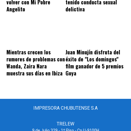
volver con Mi Pobre
tenido conducta sexual
Angelito
delictiva
Mientras crecen los
Juan Minujín disfruta del
rumores de problemas con
éxito de "Los domingos"
Wanda, Zaira Nara
film ganador de 5 premios
muestra sus días en Ibiza
Goya
IMPRESORA CHUBUTENSE S.A
TRELEW
9 de Julio 329 - 1º Piso - Cp U-9100H