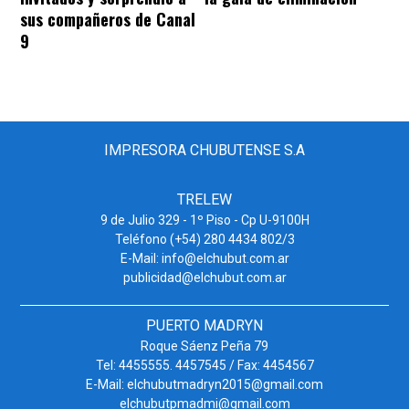
sus compañeros de Canal
9
IMPRESORA CHUBUTENSE S.A
TRELEW
9 de Julio 329 - 1º Piso - Cp U-9100H
Teléfono (+54) 280 4434 802/3
E-Mail: info@elchubut.com.ar
publicidad@elchubut.com.ar
PUERTO MADRYN
Roque Sáenz Peña 79
Tel: 4455555. 4457545 / Fax: 4454567
E-Mail: elchubutmadryn2015@gmail.com
elchubutpmadmi@gmail.com