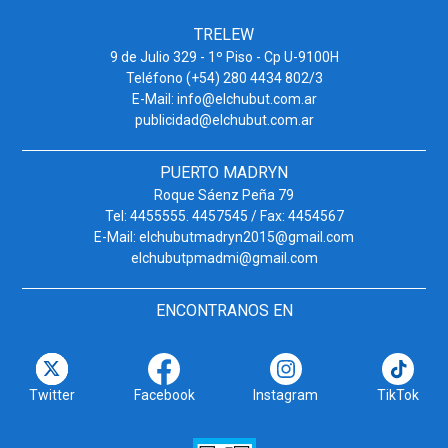
TRELEW
9 de Julio 329 - 1º Piso - Cp U-9100H
Teléfono (+54) 280 4434 802/3
E-Mail: info@elchubut.com.ar
publicidad@elchubut.com.ar
PUERTO MADRYN
Roque Sáenz Peña 79
Tel: 4455555. 4457545 / Fax: 4454567
E-Mail: elchubutmadryn2015@gmail.com
elchubutpmadmi@gmail.com
ENCONTRANOS EN
Twitter
Facebook
Instagram
TikTok