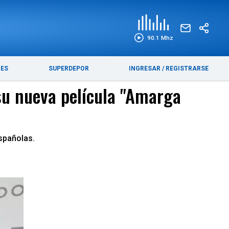
EDICIÓN IMPRESA
FUNEBRES
90.1 Mhz
RES
SUPERDEPOR
INGRESAR
/
REGISTRARSE
su nueva película "Amarga
españolas.