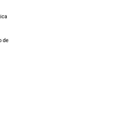
tica
o de