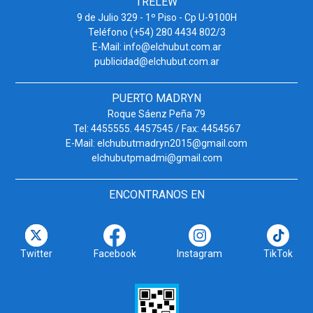
TRELEW
9 de Julio 329 - 1º Piso - Cp U-9100H
Teléfono (+54) 280 4434 802/3
E-Mail: info@elchubut.com.ar
publicidad@elchubut.com.ar
PUERTO MADRYN
Roque Sáenz Peña 79
Tel: 4455555. 4457545 / Fax: 4454567
E-Mail: elchubutmadryn2015@gmail.com
elchubutpmadmi@gmail.com
ENCONTRANOS EN
Twitter
Facebook
Instagram
TikTok