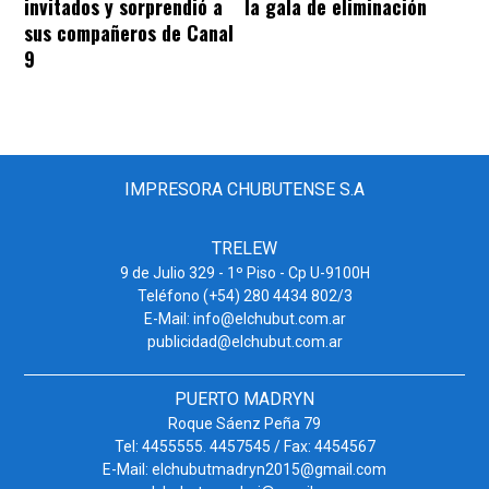
invitados y sorprendió a
la gala de eliminación
sus compañeros de Canal
9
IMPRESORA CHUBUTENSE S.A
TRELEW
9 de Julio 329 - 1º Piso - Cp U-9100H
Teléfono (+54) 280 4434 802/3
E-Mail: info@elchubut.com.ar
publicidad@elchubut.com.ar
PUERTO MADRYN
Roque Sáenz Peña 79
Tel: 4455555. 4457545 / Fax: 4454567
E-Mail: elchubutmadryn2015@gmail.com