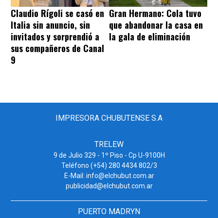
Claudio Rígoli se casó en
Gran Hermano: Cola tuvo
Italia sin anuncio, sin
que abandonar la casa en
invitados y sorprendió a
la gala de eliminación
sus compañeros de Canal
9
IMPRESORA CHUBUTENSE S.A
TRELEW
9 de Julio 329 - 1º Piso - Cp U-9100H
Teléfono (+54) 280 4434 802/3
E-Mail: info@elchubut.com.ar
publicidad@elchubut.com.ar
PUERTO MADRYN