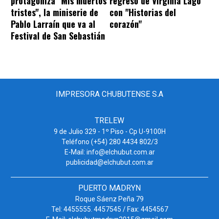
protagoniza "Mis muertos
regreso de Virginia Lago
tristes", la miniserie de
con "Historias del
Pablo Larraín que va al
corazón"
Festival de San Sebastián
IMPRESORA CHUBUTENSE S.A
TRELEW
9 de Julio 329 - 1º Piso - Cp U-9100H
Teléfono (+54) 280 4434 802/3
E-Mail: info@elchubut.com.ar
publicidad@elchubut.com.ar
PUERTO MADRYN
Roque Sáenz Peña 79
Tel: 4455555. 4457545 / Fax: 4454567