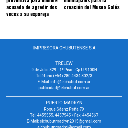
preventiva para hombre
municipales para la
acusado de agredir dos
creación del Museo Galés
veces a su expareja
IMPRESORA CHUBUTENSE S.A
TRELEW
9 de Julio 329 - 1º Piso - Cp U-9100H
Teléfono (+54) 280 4434 802/3
E-Mail: info@elchubut.com.ar
publicidad@elchubut.com.ar
PUERTO MADRYN
Roque Sáenz Peña 79
Tel: 4455555. 4457545 / Fax: 4454567
E-Mail: elchubutmadryn2015@gmail.com
elchubutpmadmi@gmail.com