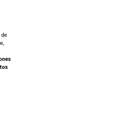
 de
e,
ones
tos