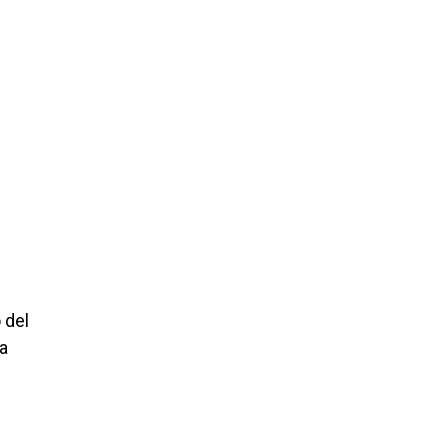
 del
la