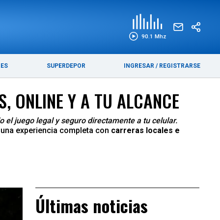
EDICIÓN IMPRESA
FUNEBRES
90.1 Mhz
RES
SUPERDEPOR
INGRESAR
/
REGISTRARSE
S, ONLINE Y A TU ALCANCE
el juego legal y seguro directamente a tu celular.
 de una experiencia completa con
carreras locales e
Últimas noticias