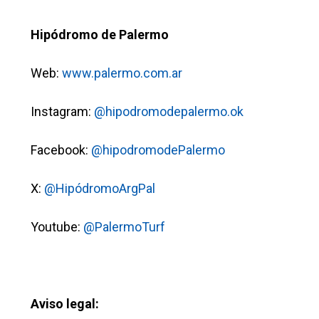
Hipódromo de Palermo
Web:
www.palermo.com.ar
Instagram:
@hipodromodepalermo.ok
Facebook:
@hipodromodePalermo
X:
@HipódromoArgPal
Youtube:
@PalermoTurf
Aviso legal: