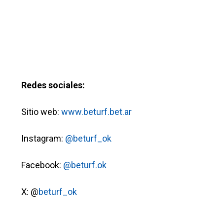
Redes sociales:
Sitio web:
www.beturf.bet.ar
Instagram:
@beturf_ok
Facebook:
@beturf.ok
X: @
beturf_ok